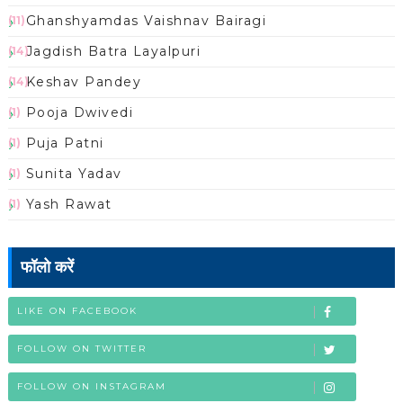
Ghanshyamdas Vaishnav Bairagi
(11)
Jagdish Batra Layalpuri
(14)
Keshav Pandey
(14)
Pooja Dwivedi
(1)
Puja Patni
(1)
Sunita Yadav
(1)
Yash Rawat
(1)
फॉलो करें
LIKE ON FACEBOOK
FOLLOW ON TWITTER
FOLLOW ON INSTAGRAM